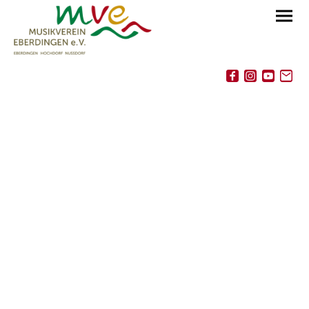
Raum 3
Saxophone und Bläserklasse 4
(Nußdorf)